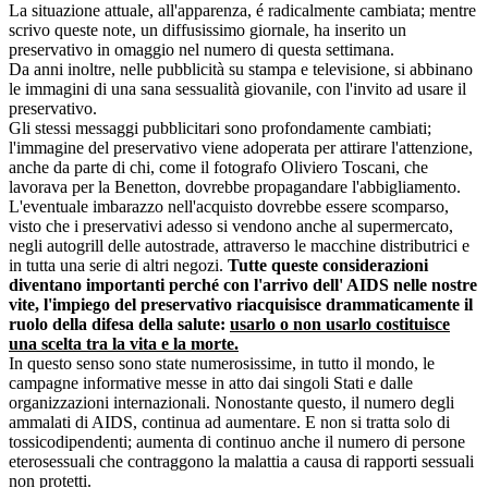
La situazione attuale, all'apparenza, é radicalmente cambiata; mentre
scrivo queste note, un diffusissimo giornale, ha inserito un
preservativo in omaggio nel numero di questa settimana.
Da anni inoltre, nelle pubblicità su stampa e televisione, si abbinano
le immagini di una sana sessualità giovanile, con l'invito ad usare il
preservativo.
Gli stessi messaggi pubblicitari sono profondamente cambiati;
l'immagine del preservativo viene adoperata per attirare l'attenzione,
anche da parte di chi, come il fotografo Oliviero Toscani, che
lavorava per la Benetton, dovrebbe propagandare l'abbigliamento.
L'eventuale imbarazzo nell'acquisto dovrebbe essere scomparso,
visto che i preservativi adesso si vendono anche al supermercato,
negli autogrill delle autostrade, attraverso le macchine distributrici e
in tutta una serie di altri negozi.
Tutte queste considerazioni
diventano importanti perché con l'arrivo dell' AIDS nelle nostre
vite, l'impiego del preservativo riacquisisce drammaticamente il
ruolo della difesa della salute:
usarlo o non usarlo costituisce
una scelta tra la vita e la morte.
In questo senso sono state numerosissime, in tutto il mondo, le
campagne informative messe in atto dai singoli Stati e dalle
organizzazioni internazionali. Nonostante questo, il numero degli
ammalati di AIDS, continua ad aumentare. E non si tratta solo di
tossicodipendenti; aumenta di continuo anche il numero di persone
eterosessuali che contraggono la malattia a causa di rapporti sessuali
non protetti.