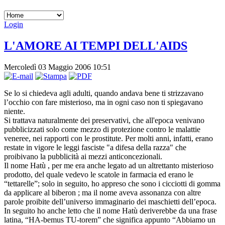
Login
L'AMORE AI TEMPI DELL'AIDS
Mercoledì 03 Maggio 2006 10:51
Se lo si chiedeva agli adulti, quando andava bene ti strizzavano
l’occhio con fare misterioso, ma in ogni caso non ti spiegavano
niente.
Si trattava naturalmente dei preservativi, che all'epoca venivano
pubblicizzati solo come mezzo di protezione contro le malattie
veneree, nei rapporti con le prostitute. Per molti anni, infatti, erano
restate in vigore le leggi fasciste "a difesa della razza" che
proibivano la pubblicità ai mezzi anticoncezionali.
Il nome Hatù , per me era anche legato ad un altrettanto misterioso
prodotto, del quale vedevo le scatole in farmacia ed erano le
“tettarelle”; solo in seguito, ho appreso che sono i cicciotti di gomma
da applicare al biberon ; ma il nome aveva assonanza con altre
parole proibite dell’universo immaginario dei maschietti dell’epoca.
In seguito ho anche letto che il nome Hatù deriverebbe da una frase
latina, “HA-bemus TU-torem” che significa appunto “Abbiamo un