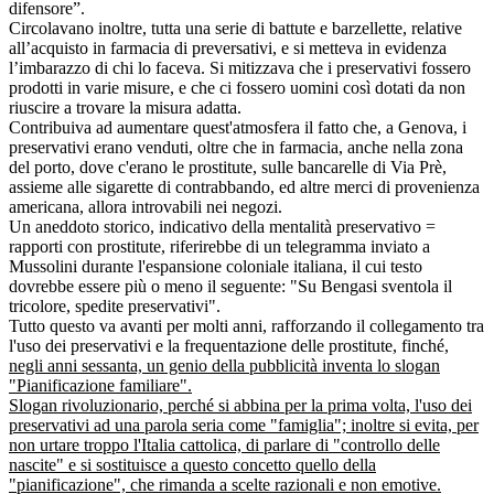
difensore”.
Circolavano inoltre, tutta una serie di battute e barzellette, relative
all’acquisto in farmacia di preversativi, e si metteva in evidenza
l’imbarazzo di chi lo faceva. Si mitizzava che i preservativi fossero
prodotti in varie misure, e che ci fossero uomini così dotati da non
riuscire a trovare la misura adatta.
Contribuiva ad aumentare quest'atmosfera il fatto che, a Genova, i
preservativi erano venduti, oltre che in farmacia, anche nella zona
del porto, dove c'erano le prostitute, sulle bancarelle di Via Prè,
assieme alle sigarette di contrabbando, ed altre merci di provenienza
americana, allora introvabili nei negozi.
Un aneddoto storico, indicativo della mentalità preservativo =
rapporti con prostitute, riferirebbe di un telegramma inviato a
Mussolini durante l'espansione coloniale italiana, il cui testo
dovrebbe essere più o meno il seguente: "Su Bengasi sventola il
tricolore, spedite preservativi".
Tutto questo va avanti per molti anni, rafforzando il collegamento tra
l'uso dei preservativi e la frequentazione delle prostitute, finché,
negli anni sessanta, un genio della pubblicità inventa lo slogan
"Pianificazione familiare".
Slogan rivoluzionario, perché si abbina per la prima volta, l'uso dei
preservativi ad una parola seria come "famiglia"; inoltre si evita, per
non urtare troppo l'Italia cattolica, di parlare di "controllo delle
nascite" e si sostituisce a questo concetto quello della
"pianificazione", che rimanda a scelte razionali e non emotive.